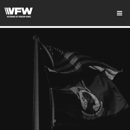
google2cba308c7c0ff8b0.html