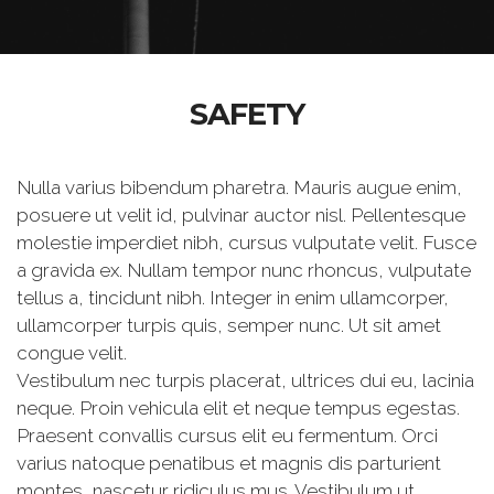
SAFETY
Nulla varius bibendum pharetra. Mauris augue enim,
posuere ut velit id, pulvinar auctor nisl. Pellentesque
molestie imperdiet nibh, cursus vulputate velit. Fusce
a gravida ex. Nullam tempor nunc rhoncus, vulputate
tellus a, tincidunt nibh. Integer in enim ullamcorper,
ullamcorper turpis quis, semper nunc. Ut sit amet
congue velit.
Vestibulum nec turpis placerat, ultrices dui eu, lacinia
neque. Proin vehicula elit et neque tempus egestas.
Praesent convallis cursus elit eu fermentum. Orci
varius natoque penatibus et magnis dis parturient
montes, nascetur ridiculus mus. Vestibulum ut